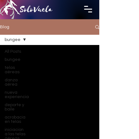
SoloVuela
Blog
bungee
All Posts
bungee
telas
aéreas
danza
aérea
nueva
experiencia
deporte y
baile
acrobacia
en telas
iniciacion
a las telas
aéreas