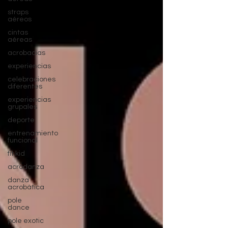
straps
aéreos
cintas
aéreas
acrobacias
experiencias
celebraciones
diferentes
experiencias
grupales
deporte
entrenamiento
funcional
fit kid
acrodanza
danza
acrobática
pole
dance
pole exotic