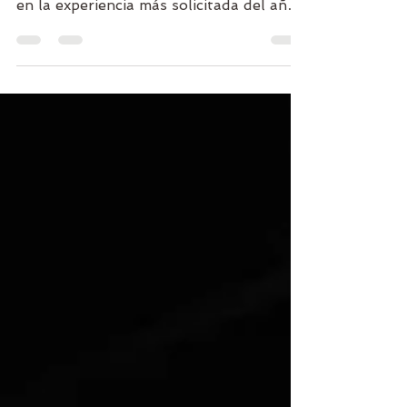
De TikTok a los estudios de Madrid:
cómo el Bungee Dance se ha convertido
en la experiencia más solicitada del año
y como Solo Vuela ha evolucionado este
concepto.