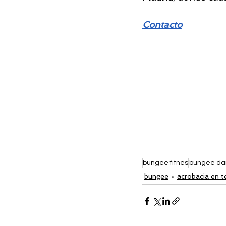
Contacto
bungee fitnes
bungee da
bungee
acrobacia en t