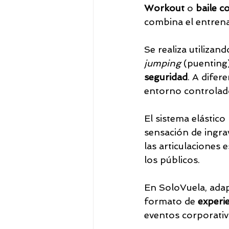
Workout
 o 
baile c
combina el entrenam
Se realiza utilizand
jumping
 (puenting)
seguridad
. A difer
entorno controlado
El sistema elástico
sensación de ingrav
las articulaciones 
los públicos.
En SoloVuela, adap
formato de 
experie
eventos corporativ