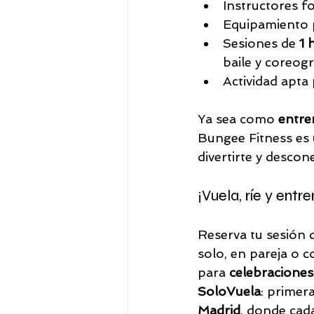
Instructores f
Equipamiento p
Sesiones de 
1 
baile y coreogra
Actividad apta 
Ya sea como 
entre
Bungee Fitness es u
divertirte y descone
¡Vuela, ríe y entr
Reserva tu sesión 
solo, en pareja o 
para 
celebraciones
SoloVuela
: primer
Madrid
, donde cada