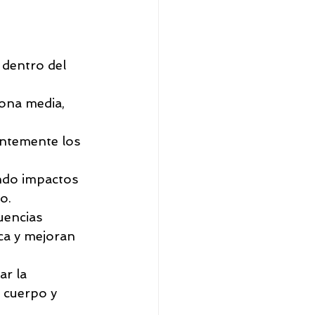
 dentro del 
zona media, 
antemente los 
ando impactos 
o.
encias 
aca y mejoran 
ar la 
 cuerpo y 