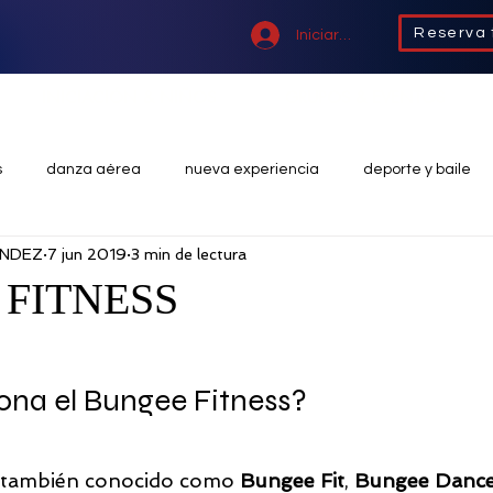
Reserva 
Iniciar sesión
INICIACIÓN & NIÑOS
GRUPOS & EVENTOS
s
danza aérea
nueva experiencia
deporte y baile
ANDEZ
7 jun 2019
3 min de lectura
straps aéreos
cintas aéreas
acrobacias
experienci
FITNESS
eriencias grupales
deporte
entrenamiento funcional
na el Bungee Fitness?
e
pole exotic
pole sport
, también conocido como 
Bungee Fit
, 
Bungee Danc