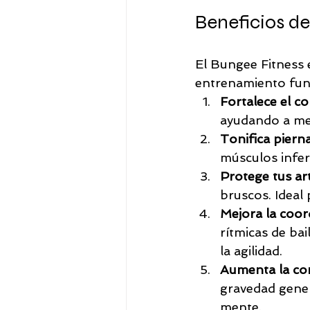
Beneficios de
El Bungee Fitness e
entrenamiento func
Fortalece el c
ayudando a mejo
Tonifica pierna
músculos infer
Protege tus art
bruscos. Ideal
Mejora la coor
rítmicas de bai
la agilidad.
Aumenta la con
gravedad gener
mente.