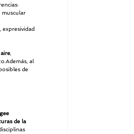
encias:
n muscular 
 expresividad 
 aire
, 
to.Además, al 
posibles de 
gee 
uras de la 
isciplinas 