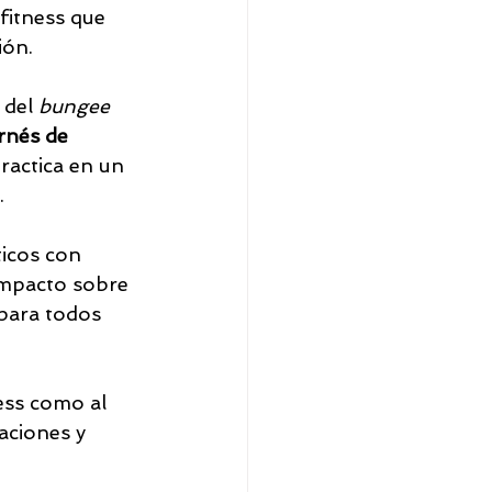
 fitness que 
ión.
 del 
bungee 
rnés de 
practica en un 
.
ticos con 
 impacto sobre 
 para todos 
ess como al 
aciones y 