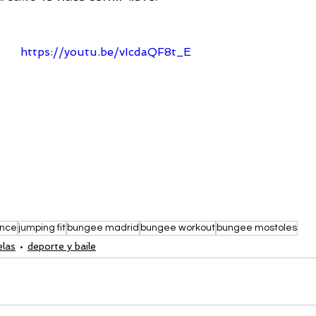
https://youtu.be/vIcdaQF8t_E
nce
jumping fit
bungee madrid
bungee workout
bungee mostoles
elas
deporte y baile