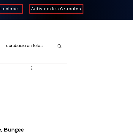
tu clase
Actividades Grupales
SERVICIOS PRO
TIENDA
acrobacia en telas
as
fit kid
acrodanza
e
, 
Bungee 