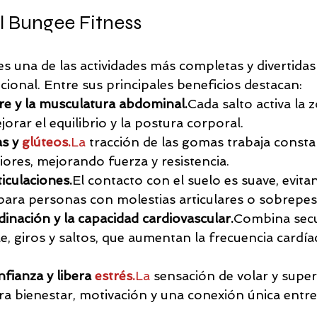
l Bungee Fitness
s una de las actividades más completas y divertidas
ional. Entre sus principales beneficios destacan:
ore y la musculatura abdominal.
Cada salto activa la 
rar el equilibrio y la postura corporal.
s y 
glúteos.
La
 tracción de las gomas trabaja const
iores, mejorando fuerza y resistencia.
iculaciones.
El contacto con el suelo es suave, evit
 para personas con molestias articulares o sobrepes
dinación y la capacidad cardiovascular.
Combina secu
le, giros y saltos, que aumentan la frecuencia cardí
fianza y libera 
estrés.
La
 sensación de volar y super
a bienestar, motivación y una conexión única entre