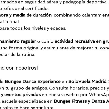
ormados en seguridad aérea y pedagogía deportiva.
rofesional certificado.
hora y media de duración
, combinando calentamiento,
fía final.
para todos los niveles y edades.
namiento regular
 o como 
actividad recreativa en g
na forma original y estimulante de mejorar tu condi
ctar de la rutina.
ena con nosotros!
de 
Bungee Dance Experience
 en 
SoloVuela Madrid
.
con tu grupo de amigos. Consulta horarios, precios 
 y eventos privados
 en nuestra web o por WhatsAp
a escuela especializada en 
Bungee Fitness y Danza A
 salto te hace sentir libre.