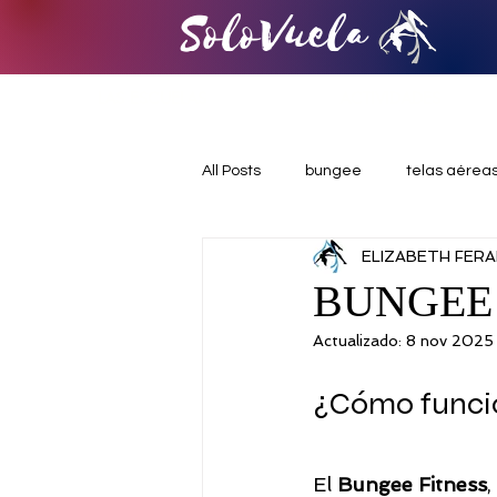
SoloVuela
LAS ESCUELAS
ACTIVIDADES
All Posts
bungee
telas aérea
ELIZABETH FER
iniciacion a las telas aéreas
BUNGEE 
Actualizado:
8 nov 2025
celebraciones diferentes
exp
¿Cómo funcio
danza acrobática
pole danc
El 
Bungee Fitness