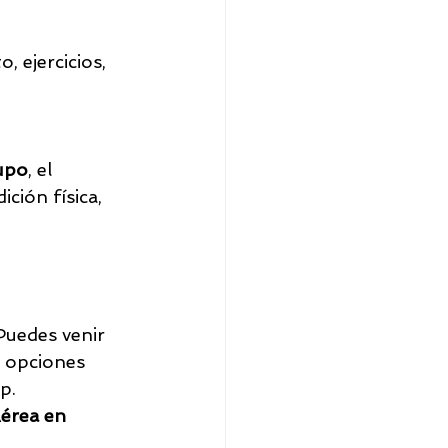
 ejercicios, 
rupo
, el 
ción física, 
Puedes venir 
y opciones 
p.
érea en 