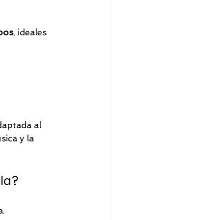
pos
, ideales 
daptada al 
ica y la 
la?
a.