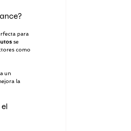
Dance?
erfecta para 
utos
 se 
ctores como 
ea un 
ejora la 
el 