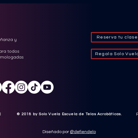
Reserva tu clase
eñanza y
para todos
Regala Solo Vuel
 homologadas
l
​© 2018 by Solo Vuela Escuela de Telas
Acrobáticas
.
P
Diseñado por
@defiendelo