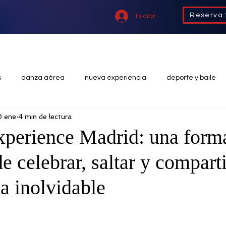
Reserva 
Iniciar sesión
INICIACIÓN & NIÑOS
GRUPOS & EVENTOS
s
danza aérea
nueva experiencia
deporte y baile
0 ene
4 min de lectura
straps aéreos
cintas aéreas
acrobacias
experienci
perience Madrid: una form
de celebrar, saltar y compart
eriencias grupales
deporte
entrenamiento funcional
a inolvidable
e
pole exotic
pole sport