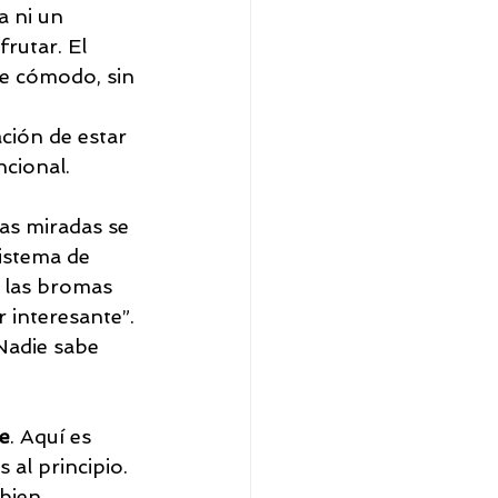
a ni un 
rutar. El 
te cómodo, sin 
ción de estar 
ncional.
as miradas se 
sistema de 
 las bromas 
 interesante”. 
Nadie sabe 
e
. Aquí es 
al principio. 
bien 