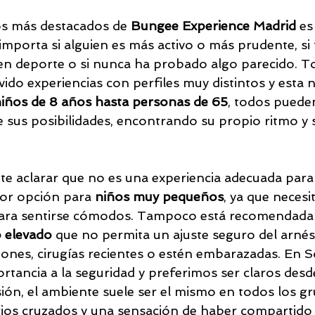
os más destacados de 
Bungee Experience Madrid
 es
importa si alguien es más activo o más prudente, si 
 en deporte o si nunca ha probado algo parecido. To
ido experiencias con perfiles muy distintos y esta n
iños de 8 años hasta personas de 65
, todos pueden
 sus posibilidades, encontrando su propio ritmo y 
nte aclarar que no es una experiencia adecuada para
jor opción para 
niños muy pequeños
, ya que necesi
para sentirse cómodos. Tampoco está recomendada
 elevado
 que no permita un ajuste seguro del arnés,
iones, cirugías recientes o estén embarazadas. En S
ancia a la seguridad y preferimos ser claros desde 
esión, el ambiente suele ser el mismo en todos los gr
ios cruzados y una sensación de haber compartido a