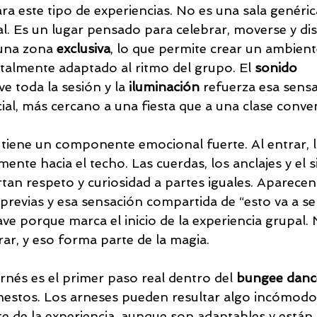
a este tipo de experiencias. No es una sala genéric
l. Es un lugar pensado para celebrar, moverse y disf
una zona
 exclusiva
, lo que permite crear un ambien
otalmente adaptado al ritmo del grupo. El 
sonido 
ve toda la sesión y la 
iluminación 
refuerza esa sensa
ial, más cercano a una fiesta que a una clase conve
 tiene un componente emocional fuerte. Al entrar, l
ente hacia el techo. Las cuerdas, los anclajes y el 
tan respeto y curiosidad a partes iguales. Aparecen
s previas y esa sensación compartida de “esto va a ser
e porque marca el inicio de la experiencia grupal. 
ar, y eso forma parte de la magia.
rnés es el primer paso real dentro del 
bungee danc
estos. Los arneses pueden resultar algo incómodos 
te de la experiencia, aunque son adaptables y están 