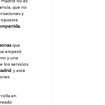
 Madrid no es 
encia, que no 
rsaciones y 
ropuesta 
 compartida
, 
sonas
 que 
que empezó 
nto y una 
e los servicios 
adrid
, y está 
iones 
rolla en 
creado 