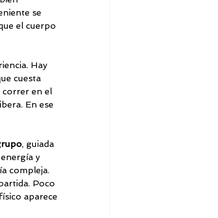
eniente se 
que el cuerpo 
iencia. Hay 
que cuesta 
 correr en el 
ibera. En ese 
grupo
, guiada 
energía y 
ía compleja. 
partida. Poco 
 físico aparece 