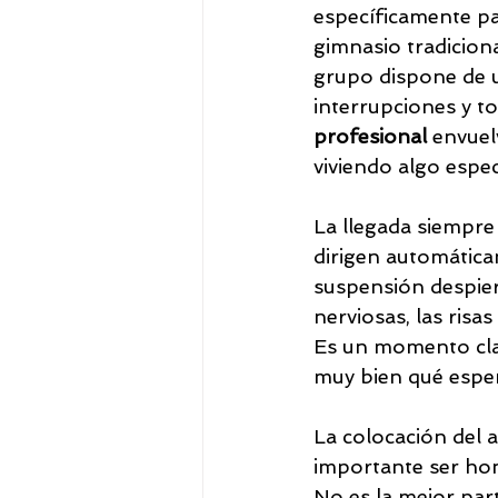
específicamente par
gimnasio tradiciona
grupo dispone de 
interrupciones y t
profesional
 envuel
viviendo algo espec
La llegada siempre
dirigen automáticam
suspensión despier
nerviosas, las risa
Es un momento clav
muy bien qué esper
La colocación del a
importante ser hon
No es la mejor par