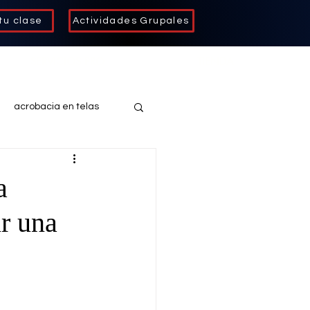
tu clase
Actividades Grupales
SERVICIOS PRO
TIENDA
acrobacia en telas
as
a
ir una
fit kid
acrodanza