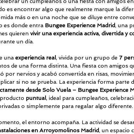
celebrar un cumpleaños o una fiesta con amigos en
ado es encontrar algo que realmente marque la difer
mida más o en una noche que se diluye entre conve
o es donde entra 
Bungee Experience Madrid
, una p
es quieren 
vivir una experiencia activa, divertida y
rante un día.
e una 
experiencia real
, vivida por un grupo de 
7 per
untos de una forma distinta. Una fiesta con amigos 
só por nervios y acabó convertida en risas, movimie
explicar si no se prueba. La experiencia forma parte d
ctamente desde Solo Vuela – Bungee Experience M
producto 
puntual
, ideal para cumpleaños, celebrac
 privadas o simplemente para regalar algo diferente.
mento, el entorno acompaña. La actividad se desar
nstalaciones en Arroyomolinos Madrid
, un espacio 