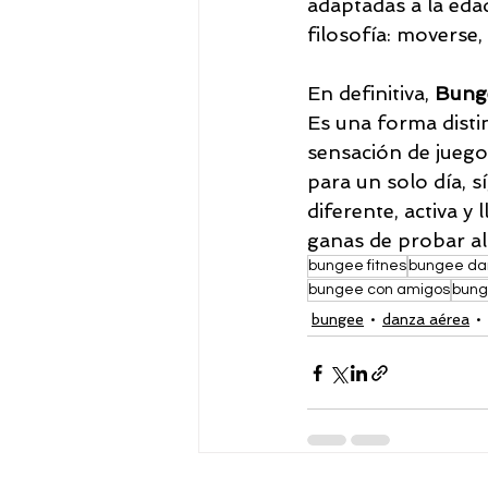
adaptadas a la eda
filosofía: moverse, 
En definitiva, 
Bunge
Es una forma disti
sensación de juego
para un solo día, s
diferente, activa y 
ganas de probar a
bungee fitnes
bungee da
bungee con amigos
bung
bungee
danza aérea