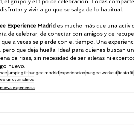
d, el grupo y el tipo de celebración. Todas compar
disfrutar y vivir algo que se salga de lo habitual.
e Experience Madrid
 es mucho más que una activid
nta de celebrar, de conectar con amigos y de recupe
 que a veces se pierde con el tiempo. Una experienc
í, pero que deja huella. Ideal para quienes buscan un
llena de risas, sin necesidad de ser atletas ni experto
lgo nuevo.
nce
jumping fit
bungee madrid
experiencias
bungee workout
fiesta fit
ee arroyomolinos
nueva experiencia