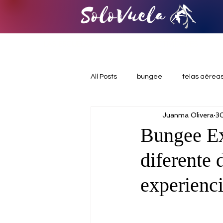
SoloVuela
LAS ESCUELAS
ACTIVIDADES
All Posts
bungee
telas aérea
Juanma Olivera
3
iniciacion a las telas aéreas
Bungee Ex
diferente 
celebraciones diferentes
exp
experienci
danza acrobática
pole danc