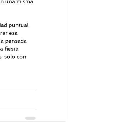
ten una misma 
ad puntual. 
rar esa 
ia pensada 
a fiesta 
s, solo con 