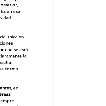
osterior
, 
 Es en ese 
vidad 
cia única en 
ciones 
tir que se está 
claramente la 
esultar 
que forma 
rentes
, en 
éreas
, 
siempre 