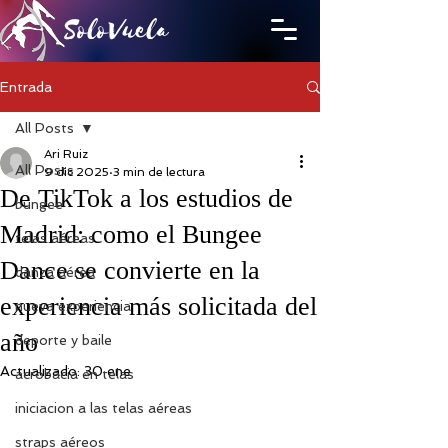
SoloVuela
Entrada
All Posts
Ari Ruiz
All Posts
9 dic 2025
3 min de lectura
De TikTok a los estudios de
bungee
Madrid: como el Bungee
telas aéreas
Dance se convierte en la
danza aérea
experiencia más solicitada del
nueva experiencia
año
deporte y baile
Actualizado:
30 ene
acrobacia en telas
iniciacion a las telas aéreas
straps aéreos