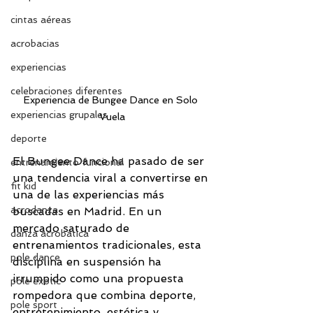
cintas aéreas
acrobacias
experiencias
celebraciones diferentes
Experiencia de Bungee Dance en Solo 
experiencias grupales
Vuela
deporte
El Bungee Dance ha pasado de ser 
entrenamiento funcional
una tendencia viral a convertirse en 
fit kid
una de las experiencias más 
acrodanza
buscadas en Madrid. En un 
mercado saturado de 
danza acrobática
entrenamientos tradicionales, esta 
pole dance
disciplina en suspensión ha 
irrumpido como una propuesta 
pole exotic
rompedora que combina deporte, 
pole sport
entretenimiento, estética y 