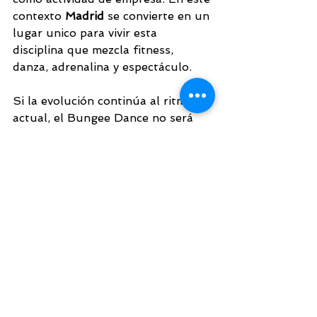
contexto
 Madrid
 se convierte en un 
lugar unico para vivir esta 
disciplina que mezcla fitness, 
danza, adrenalina y espectáculo.
Si la evolución continúa al ritmo 
actual, el Bungee Dance no será 
solo una moda pasajera, sino uno 
de los formatos de entrenamiento 
más influyentes del 2026, con 
espacios como Solo Vuela 
liderando esta nueva ola de 
experiencias en suspensión.
danzaaérea
bungee fitnes
bungee dance
bungee madrid
experiencias
fiesta fit
bungee con amigos
bungee
danza aérea
nueva experiencia