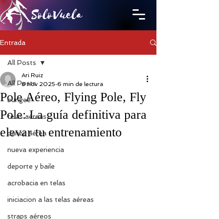
SoloVuela
Entrada
All Posts
Ari Ruiz
All Posts
8 nov 2025
6 min de lectura
Pole Aéreo, Flying Pole, Fly
bungee
Pole: La guía definitiva para
telas aéreas
elevar tu entrenamiento
danza aérea
nueva experiencia
deporte y baile
acrobacia en telas
iniciacion a las telas aéreas
straps aéreos