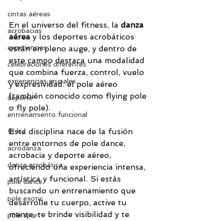
cintas aéreas
En el universo del fitness, la 
danza 
acrobacias
aérea 
y los deportes acrobáticos 
experiencias
están en pleno auge, y dentro de 
este campo destaca una modalidad 
celebraciones diferentes
que combina fuerza, control, vuelo 
experiencias grupales
y expresividad: el pole aéreo 
(también conocido como flying pole 
deporte
o fly pole). 
entrenamiento funcional
Esta disciplina nace de la fusión 
fit kid
entre entornos de pole dance, 
acrodanza
acrobacia y deporte aéreo, 
danza acrobática
ofreciendo una experiencia intensa, 
artística y funcional. Si estás 
pole dance
buscando un entrenamiento que 
pole exotic
desarrolle tu cuerpo, active tu 
mente, te brinde visibilidad y te 
pole sport